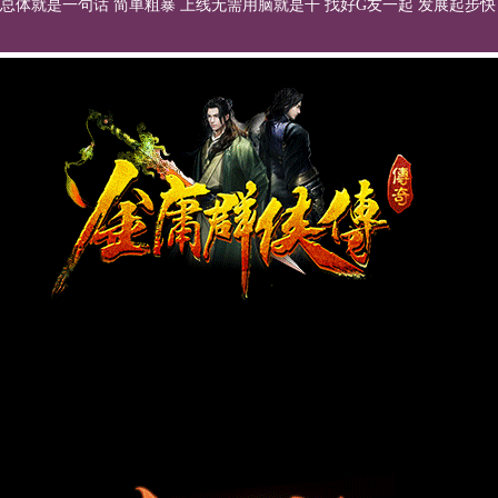
总体就是一句话 简单粗暴 上线无需用脑就是干 找好G友一起 发展起步快